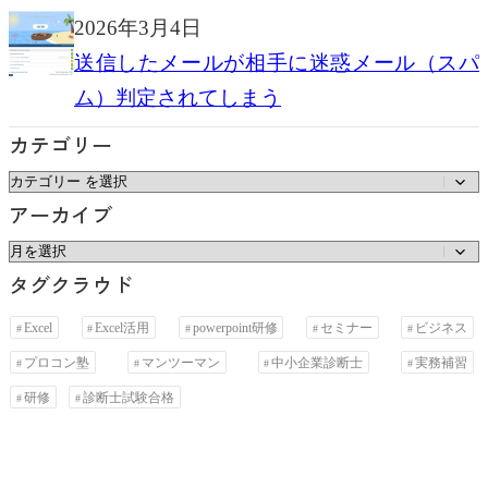
2026年3月4日
送信したメールが相手に迷惑メール（スパ
ム）判定されてしまう
カテゴリー
カ
アーカイブ
テ
ゴ
ア
タグクラウド
リ
ー
ー
カ
Excel
Excel活用
powerpoint研修
セミナー
ビジネス
イ
プロコン塾
マンツーマン
中小企業診断士
実務補習
ブ
研修
診断士試験合格