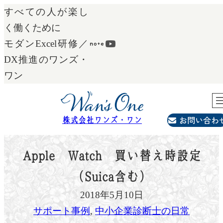
内
すべての人が楽し
容
く働くために
を
モダンExcel研修／
ス
DX推進のワンズ・
キ
ワン
ッ
プ
お問い合わ
株式会社ワンズ・ワン
Apple Watch 買い替え時設定
（Suica含む）
2018年5月10日
サポート事例
, 
中小企業診断士の日常