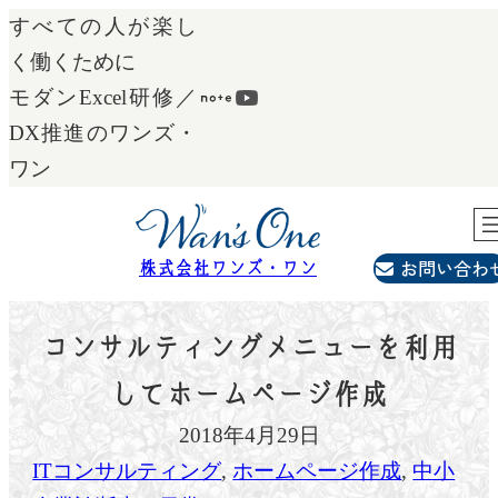
内
すべての人が楽し
容
く働くために
を
モダンExcel研修／
ス
DX推進のワンズ・
キ
ワン
ッ
プ
お問い合わ
株式会社ワンズ・ワン
コンサルティングメニューを利用
してホームページ作成
2018年4月29日
ITコンサルティング
, 
ホームページ作成
, 
中小