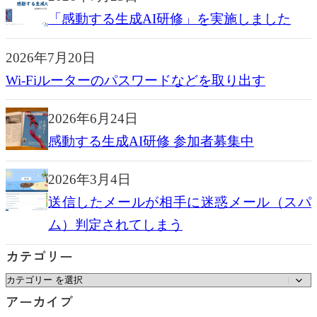
「感動する生成AI研修」を実施しました
2026年7月20日
Wi-Fiルーターのパスワードなどを取り出す
2026年6月24日
感動する生成AI研修 参加者募集中
2026年3月4日
送信したメールが相手に迷惑メール（スパ
ム）判定されてしまう
カテゴリー
カ
アーカイブ
テ