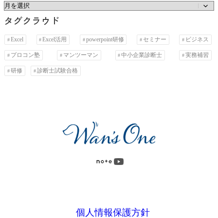
ゴ
ア
タグクラウド
リ
ー
ー
カ
Excel
Excel活用
powerpoint研修
セミナー
ビジネス
イ
プロコン塾
マンツーマン
中小企業診断士
実務補習
ブ
研修
診断士試験合格
個人情報保護方針