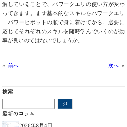
解していることで、パワークエリの使い方が変わ
ってきます。まず基本的なスキルをパワークエリ
→パワーピボットの順で身に着けてから、必要に
応じてそれぞれのスキルを随時学んでいくのが効
率が良いのではないでしょうか。
«
前へ
次へ
»
検索
検
索
最新のコラム
2026年8月4日