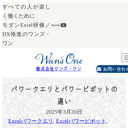
内
すべての人が楽し
容
く働くために
を
モダンExcel研修／
ス
DX推進のワンズ・
キ
ワン
ッ
プ
お問い合わ
株式会社ワンズ・ワン
パワークエリとパワーピボットの
違い
2025年3月20日
Excelパワークエリ
, 
Excelパワーピボット
, 