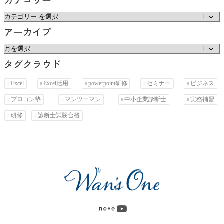
カ
アーカイブ
テ
ゴ
ア
タグクラウド
リ
ー
ー
カ
Excel
Excel活用
powerpoint研修
セミナー
ビジネス
イ
プロコン塾
マンツーマン
中小企業診断士
実務補習
ブ
研修
診断士試験合格