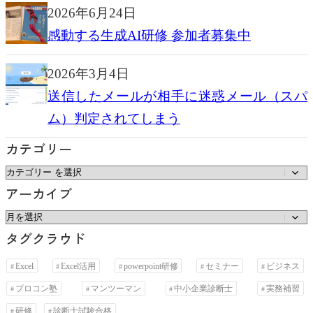
2026年6月24日
感動する生成AI研修 参加者募集中
2026年3月4日
送信したメールが相手に迷惑メール（スパ
ム）判定されてしまう
カテゴリー
カ
アーカイブ
テ
ゴ
ア
タグクラウド
リ
ー
ー
カ
Excel
Excel活用
powerpoint研修
セミナー
ビジネス
イ
プロコン塾
マンツーマン
中小企業診断士
実務補習
ブ
研修
診断士試験合格