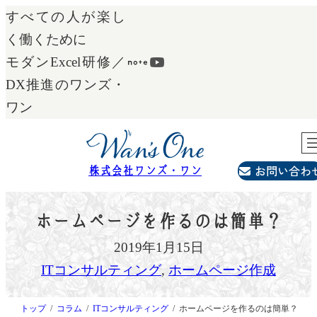
内
すべての人が楽し
容
く働くために
を
モダンExcel研修／
ス
DX推進のワンズ・
キ
ワン
ッ
プ
お問い合わ
株式会社ワンズ・ワン
ホームページを作るのは簡単？
2019年1月15日
ITコンサルティング
, 
ホームページ作成
トップ
コラム
ITコンサルティング
ホームページを作るのは簡単？