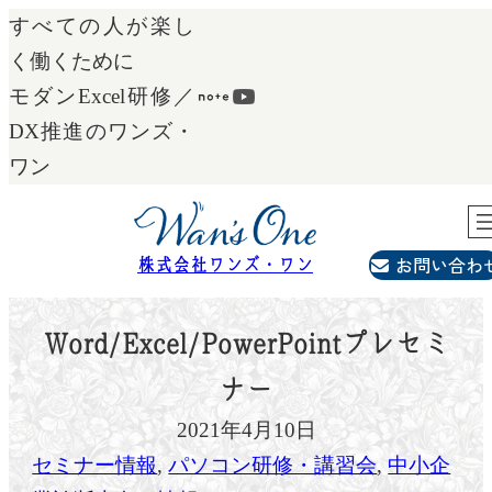
内
すべての人が楽し
容
く働くために
を
モダンExcel研修／
ス
DX推進のワンズ・
キ
ワン
ッ
プ
お問い合わ
株式会社ワンズ・ワン
Word/Excel/PowerPointプレセミ
ナー
2021年4月10日
セミナー情報
, 
パソコン研修・講習会
, 
中小企