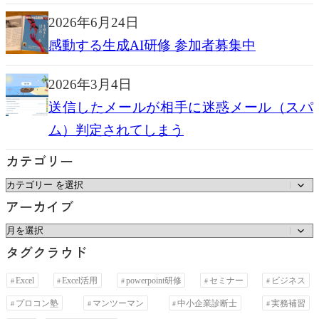
2026年6月24日
感動する生成AI研修 参加者募集中
2026年3月4日
送信したメールが相手に迷惑メール（スパ
ム）判定されてしまう
カテゴリー
カ
アーカイブ
テ
ゴ
ア
タグクラウド
リ
ー
ー
カ
Excel
Excel活用
powerpoint研修
セミナー
ビジネス
イ
プロコン塾
マンツーマン
中小企業診断士
実務補習