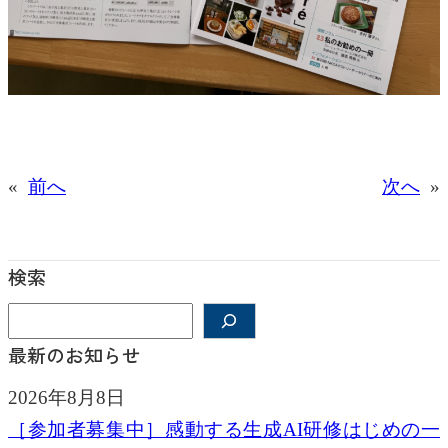
«
前へ
次へ
»
検索
検
索
最新のお知らせ
2026年8月8日
［参加者募集中］感動する生成AI研修はじめの一