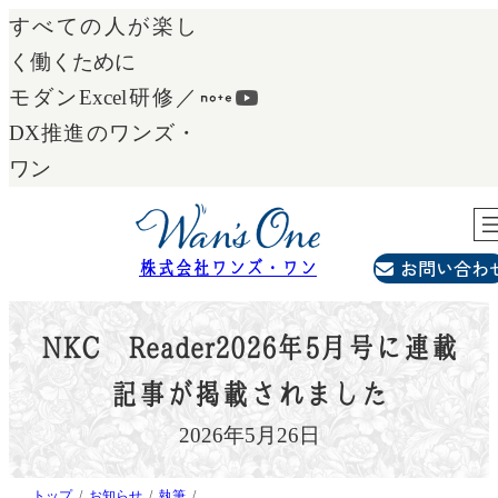
内
すべての人が楽し
容
く働くために
を
モダンExcel研修／
ス
DX推進のワンズ・
キ
ワン
ッ
プ
お問い合わ
株式会社ワンズ・ワン
NKC Reader2026年5月号に連載
記事が掲載されました
2026年5月26日
トップ
お知らせ
執筆