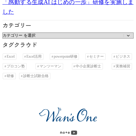
「感動する生成AI はじめの一歩」研修を実施しま
した
カテゴリー
カ
タグクラウド
テ
ゴ
Excel
Excel活用
powerpoint研修
セミナー
ビジネス
リ
プロコン塾
マンツーマン
中小企業診断士
実務補習
ー
研修
診断士試験合格