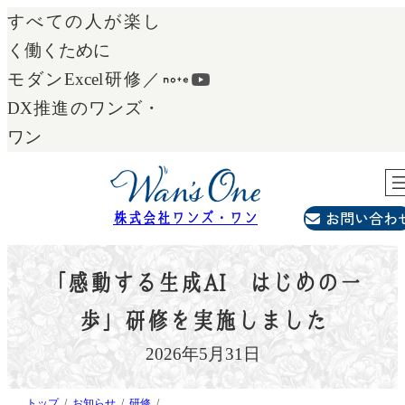
内
すべての人が楽し
容
く働くために
を
モダンExcel研修／
ス
DX推進のワンズ・
キ
ワン
ッ
プ
お問い合わ
株式会社ワンズ・ワン
「感動する生成AI はじめの一
歩」研修を実施しました
2026年5月31日
トップ
お知らせ
研修