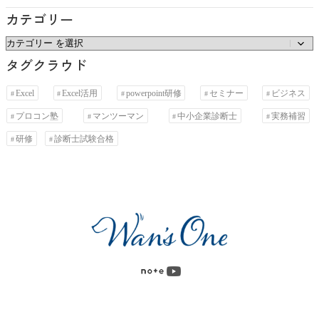
カテゴリー
カ
タグクラウド
テ
ゴ
Excel
Excel活用
powerpoint研修
セミナー
ビジネス
リ
プロコン塾
マンツーマン
中小企業診断士
実務補習
ー
研修
診断士試験合格