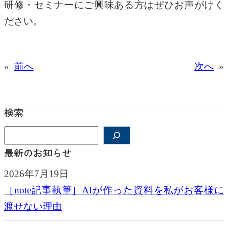
研修・セミナーにご興味ある方はぜひお声がけく
ださい。
«
前へ
次へ
»
検索
検
索
最新のお知らせ
2026年7月19日
［note記事執筆］AIが作った資料を私がお客様に
渡せない理由